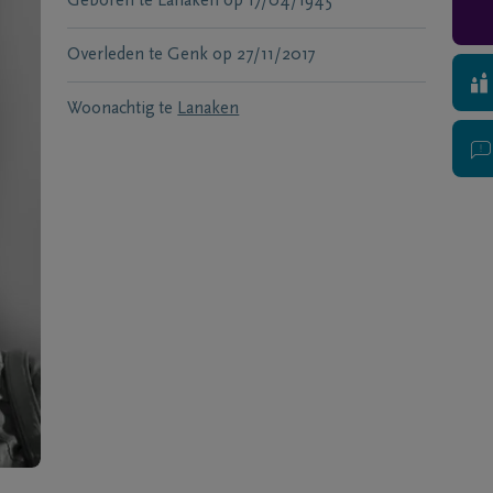
Geboren te
Lanaken
op
17/04/1945
Overleden te
Genk
op
27/11/2017
Woonachtig te
Lanaken