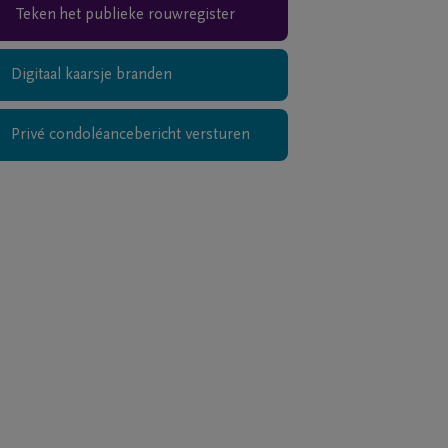
Teken het publieke rouwregister
Digitaal kaarsje branden
Privé condoléancebericht versturen