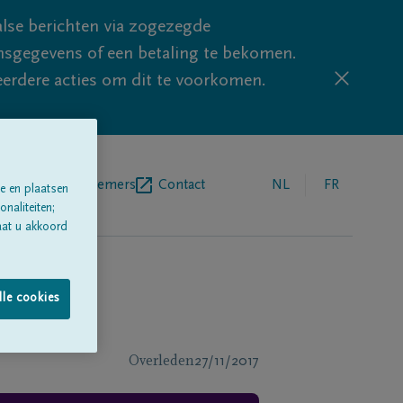
lse berichten via zogezegde
sgegevens of een betaling te bekomen.
eerdere acties om dit te voorkomen.
egrafenisondernemers
Contact
NL
FR
e en plaatsen
naliteiten;
aat u akkoord
lle cookies
Overleden
27/11/2017