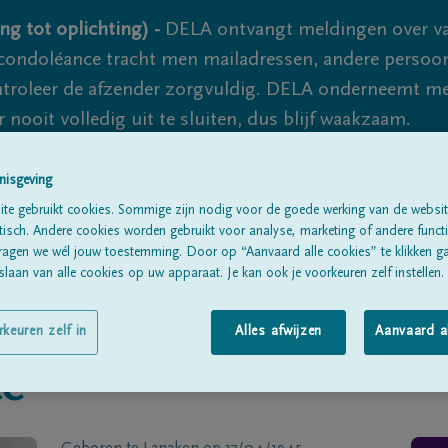
ng tot oplichting) -
DELA ontvangt meldingen over va
ondoléance tracht men mailadressen, andere persoon
controleer de afzender zorgvuldig. DELA onderneemt m
 nooit volledig uit te sluiten, dus blijf waakzaam.
nisgeving
Alle rouwberichten
Over ons
B
te gebruikt cookies. Sommige zijn nodig voor de goede werking van de websit
sch. Andere cookies worden gebruikt voor analyse, marketing of andere functio
ragen we wél jouw toestemming. Door op “Aanvaard alle cookies” te klikken g
laan van alle cookies op uw apparaat. Je kan ook je voorkeuren zelf instellen.
rkeuren zelf in
Alles afwijzen
Aanvaard a
te