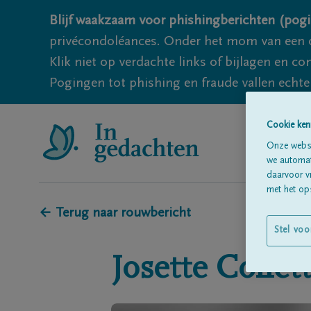
Blijf waakzaam voor phishingberichten (pogi
privécondoléances. Onder het mom van een c
Klik niet op verdachte links of bijlagen en 
Pogingen tot phishing en fraude vallen echter
Cookie ken
Onze websi
we automati
daarvoor v
met het ops
← Terug naar rouwbericht
Stel voo
Josette
Collet