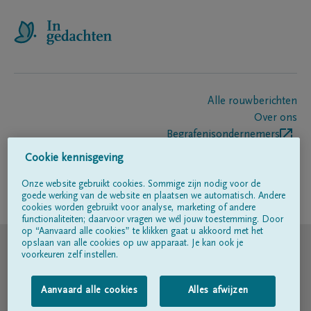
Alle rouwberichten
Over ons
Begrafenisondernemers
Contact
Cookie kennisgeving
Onze website gebruikt cookies. Sommige zijn nodig voor de
goede werking van de website en plaatsen we automatisch. Andere
Volg ons op
cookies worden gebruikt voor analyse, marketing of andere
functionaliteiten; daarvoor vragen we wél jouw toestemming. Door
op “Aanvaard alle cookies” te klikken gaat u akkoord met het
© DELA
opslaan van alle cookies op uw apparaat. Je kan ook je
voorkeuren zelf instellen.
Gebruiksvoorwaarden
Aanvaard alle cookies
Alles afwijzen
Privacyverklaring