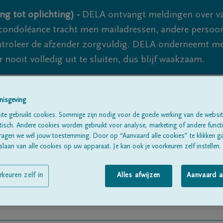
ng tot oplichting) -
DELA ontvangt meldingen over va
ondoléance tracht men mailadressen, andere persoon
controleer de afzender zorgvuldig. DELA onderneemt m
 nooit volledig uit te sluiten, dus blijf waakzaam.
nisgeving
Alle rouwberichten
Over ons
B
te gebruikt cookies. Sommige zijn nodig voor de goede werking van de websit
sch. Andere cookies worden gebruikt voor analyse, marketing of andere functio
ragen we wél jouw toestemming. Door op “Aanvaard alle cookies” te klikken g
laan van alle cookies op uw apparaat. Je kan ook je voorkeuren zelf instellen.
rkeuren zelf in
Alles afwijzen
Aanvaard a
DOIN