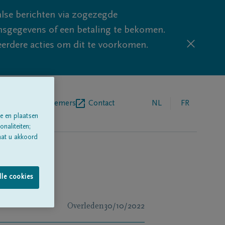
lse berichten via zogezegde
sgegevens of een betaling te bekomen.
eerdere acties om dit te voorkomen.
egrafenisondernemers
Contact
NL
FR
e en plaatsen
naliteiten;
aat u akkoord
lle cookies
Overleden
30/10/2022