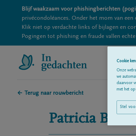
Blijf waakzaam voor phishingberichten (pogi
privécondoléances. Onder het mom van een c
Klik niet op verdachte links of bijlagen en 
Pogingen tot phishing en fraude vallen echter
Cookie ken
Onze websi
we automati
daarvoor v
met het ops
← Terug naar rouwbericht
Stel voo
Patricia
BAU