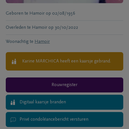
Geboren te
Hamoir
op
02/08/1956
Overleden te
Hamoir
op
30/10/2022
Woonachtig te
Hamoir
Karine MARCHICA
heeft een kaarsje gebrand.
Rouwregister
Digitaal kaarsje branden
Privé condoléancebericht versturen