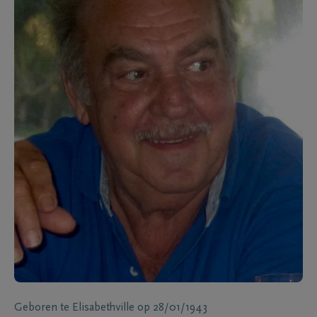
Geboren te
Elisabethville
op
28/01/1943