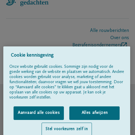
Alle rouwberichten
Over ons
Begrafenisondernemers
Contact
Cookie kennisgeving
Onze website gebruikt cookies. Sommige zijn nodig voor de
goede werking van de website en plaatsen we automatisch. Andere
Volg ons op
cookies worden gebruikt voor analyse, marketing of andere
functionaliteiten; daarvoor vragen we wél jouw toestemming. Door
op “Aanvaard alle cookies” te klikken gaat u akkoord met het
© DELA
opslaan van alle cookies op uw apparaat. Je kan ook je
voorkeuren zelf instellen.
Gebruiksvoorwaarden
Aanvaard alle cookies
Alles afwijzen
Privacyverklaring
Stel voorkeuren zelf in
Toegankelijkheidsverklaring