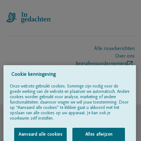
Alle rouwberichten
Over ons
Begrafenisondernemers
Contact
Cookie kennisgeving
Onze website gebruikt cookies. Sommige zijn nodig voor de
goede werking van de website en plaatsen we automatisch. Andere
Volg ons op
cookies worden gebruikt voor analyse, marketing of andere
functionaliteiten; daarvoor vragen we wél jouw toestemming. Door
op “Aanvaard alle cookies” te klikken gaat u akkoord met het
© DELA
opslaan van alle cookies op uw apparaat. Je kan ook je
voorkeuren zelf instellen.
Gebruiksvoorwaarden
Aanvaard alle cookies
Alles afwijzen