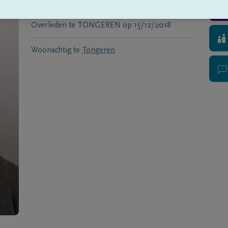
Geboren te
Piringen
op
23/08/1934
Overleden te
TONGEREN
op
15/12/2018
Woonachtig te
Tongeren