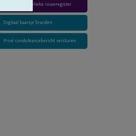
Teken het publieke rouwregister
Digitaal kaarsje branden
Privé condoléancebericht versturen