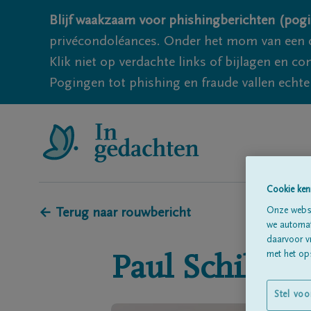
Blijf waakzaam voor phishingberichten (pogi
privécondoléances. Onder het mom van een c
Klik niet op verdachte links of bijlagen en 
Pogingen tot phishing en fraude vallen echter
Cookie ken
Onze websi
← Terug naar rouwbericht
we automati
daarvoor v
met het ops
Paul
Schils
Stel voo