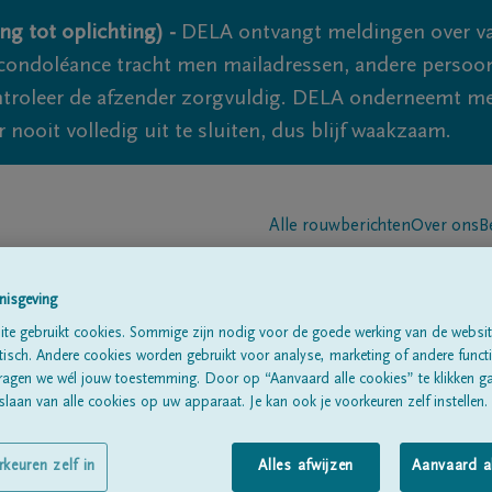
ng tot oplichting) -
DELA ontvangt meldingen over va
ondoléance tracht men mailadressen, andere persoon
controleer de afzender zorgvuldig. DELA onderneemt m
 nooit volledig uit te sluiten, dus blijf waakzaam.
Alle rouwberichten
Over ons
B
nisgeving
te gebruikt cookies. Sommige zijn nodig voor de goede werking van de websit
sch. Andere cookies worden gebruikt voor analyse, marketing of andere functio
ragen we wél jouw toestemming. Door op “Aanvaard alle cookies” te klikken g
laan van alle cookies op uw apparaat. Je kan ook je voorkeuren zelf instellen.
rkeuren zelf in
Alles afwijzen
Aanvaard a