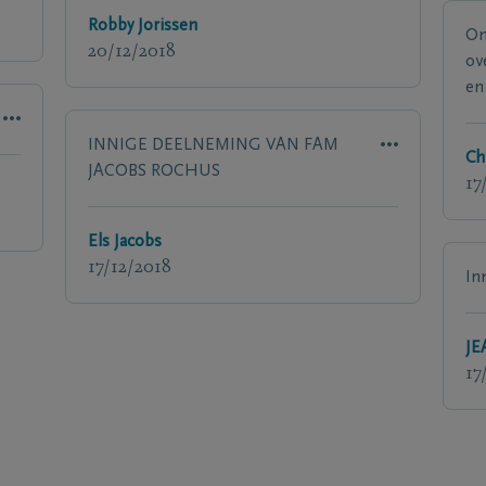
Robby Jorissen
On
20/12/2018
ove
en
INNIGE DEELNEMING VAN FAM
Ch
JACOBS ROCHUS
17
Els Jacobs
17/12/2018
In
JE
17