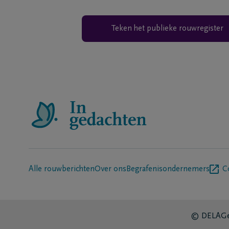
Teken het publieke rouwregister
Alle rouwberichten
Over ons
Begrafenisondernemers
C
© DELA
Ge