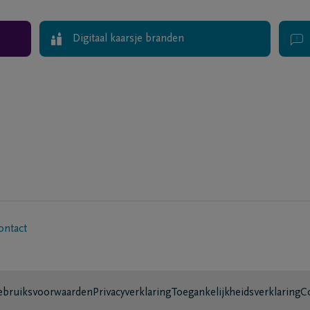
Digitaal kaarsje branden
ontact
bruiksvoorwaarden
Privacyverklaring
Toegankelijkheidsverklaring
C