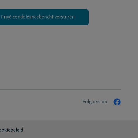
Privé condoléancebericht versturen
Volg ons op
ookiebeleid