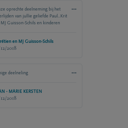
ze oprechte deelneming bij het
rlijden van jullie geliefde Paul...Krit
 MJ Guisson-Schils en kinderen
rétien en MJ Guisson-Schils
/12/2018
nige deelneling
AN - MARIE KERSTEN
/12/2018