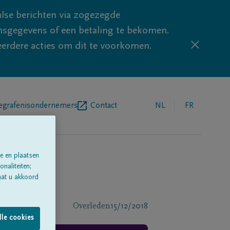
lse berichten via zogezegde
sgegevens of een betaling te bekomen.
eerdere acties om dit te voorkomen.
egrafenisondernemers
Contact
NL
FR
e en plaatsen
naliteiten;
aat u akkoord
Overleden
15/12/2018
lle cookies