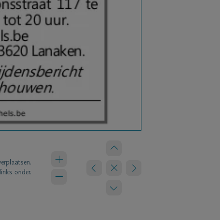
verplaatsen.
links onder.