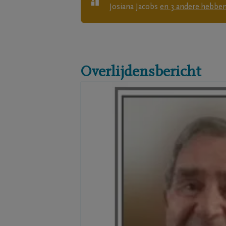
Josiana Jacobs
en
3
andere
hebben
Overlijdensbericht