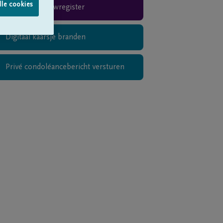
lle cookies
Rouwregister
Digitaal kaarsje branden
Privé condoléancebericht versturen