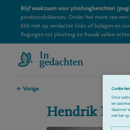
Blijf waakzaam voor phishingberichten (pogi
privécondoléances. Onder het mom van een c
Klik niet op verdachte links of bijlagen en 
Pogingen tot phishing en fraude vallen echter
← Vorige
Cookie ken
Onze websi
we automati
Hendrik
Nijs
daarvoor v
met het ops