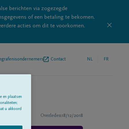
lse berichten via zogezegde
sgegevens of een betaling te bekomen.
eerdere acties om dit te voorkomen.
egrafenisondernemers
Contact
NL
FR
e en plaatsen
naliteiten;
aat u akkoord
Overleden
18/12/2018