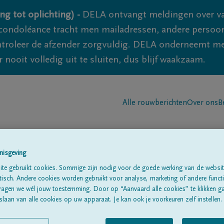
ng tot oplichting) -
DELA ontvangt meldingen over va
ondoléance tracht men mailadressen, andere persoon
controleer de afzender zorgvuldig. DELA onderneemt m
 nooit volledig uit te sluiten, dus blijf waakzaam.
Alle rouwberichten
Over ons
B
nisgeving
te gebruikt cookies. Sommige zijn nodig voor de goede werking van de websit
sch. Andere cookies worden gebruikt voor analyse, marketing of andere functio
ragen we wél jouw toestemming. Door op “Aanvaard alle cookies” te klikken g
laan van alle cookies op uw apparaat. Je kan ook je voorkeuren zelf instellen.