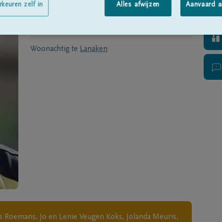
Geboren te
Lanaken
op
12/12/1932
rkeuren zelf in
Alles afwijzen
Aanvaard a
Overleden te
GENK
op
18/12/2018
Woonachtig te
Lanaken
ijs Roemans, Jo en Lenie Veugen Koks, Jolanda Meuris,