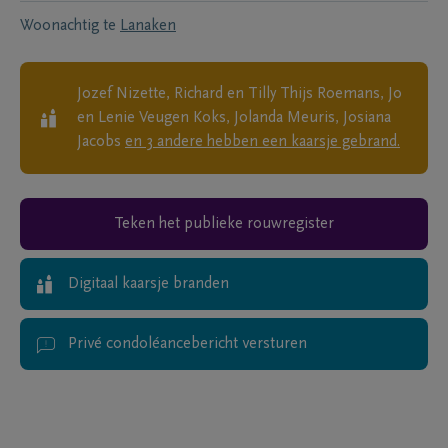
Woonachtig te
Lanaken
Jozef Nizette, Richard en Tilly Thijs Roemans, Jo
en Lenie Veugen Koks, Jolanda Meuris, Josiana
Jacobs
en
3
andere
hebben een kaarsje gebrand.
Teken het publieke rouwregister
Digitaal kaarsje branden
Privé condoléancebericht versturen