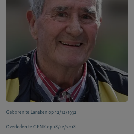
Geboren te
Lanaken
op
12/12/1932
Overleden te
GENK
op
18/12/2018