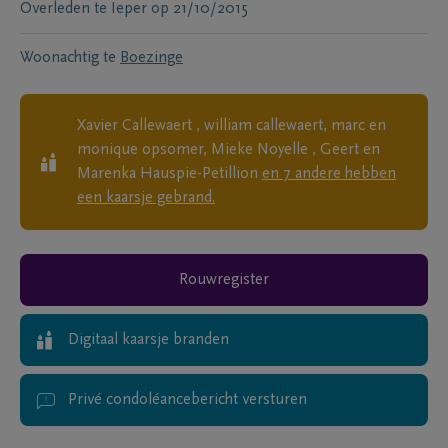
Overleden te
Ieper
op
21/10/2015
Woonachtig te
Boezinge
Xavier Callewaert , william callewaert, marc en
monique opsomer, Mieke Noyelle , Geert en
Marenka Hauspie-Petillion
en
7
andere
hebben
een kaarsje gebrand.
Rouwregister
Digitaal kaarsje branden
Privé condoléancebericht versturen