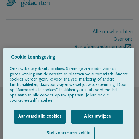
Alle rouwberichten
Over ons
Begrafenisondernemers
Contact
Cookie kennisgeving
Onze website gebruikt cookies. Sommige zijn nodig voor de
goede werking van de website en plaatsen we automatisch. Andere
Volg ons op
cookies worden gebruikt voor analyse, marketing of andere
functionaliteiten; daarvoor vragen we wél jouw toestemming. Door
op “Aanvaard alle cookies” te klikken gaat u akkoord met het
© DELA
opslaan van alle cookies op uw apparaat. Je kan ook je
voorkeuren zelf instellen.
Gebruiksvoorwaarden
Aanvaard alle cookies
Alles afwijzen
Privacyverklaring
Stel voorkeuren zelf in
Toegankelijkheidsverklaring