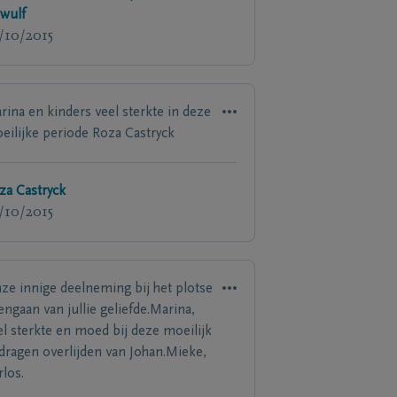
wulf
/10/2015
rina en kinders veel sterkte in deze
eilijke periode Roza Castryck
za Castryck
/10/2015
ze innige deelneming bij het plotse
engaan van jullie geliefde.Marina,
el sterkte en moed bij deze moeilijk
 dragen overlijden van Johan.Mieke,
rlos.