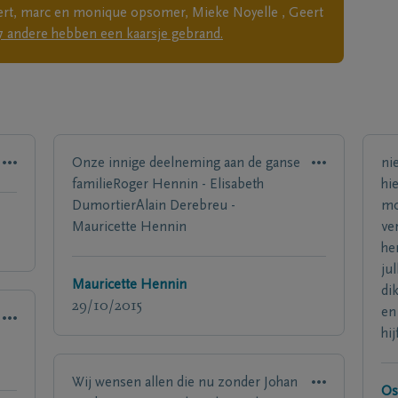
waert, marc en monique opsomer, Mieke Noyelle , Geert
7
andere
hebben een kaarsje gebrand.
Onze innige deelneming aan de ganse
ni
familieRoger Hennin - Elisabeth
hi
DumortierAlain Derebreu -
mo
Mauricette Hennin
ve
he
ju
Mauricette Hennin
di
29/10/2015
en
hi
Wij wensen allen die nu zonder Johan
Os