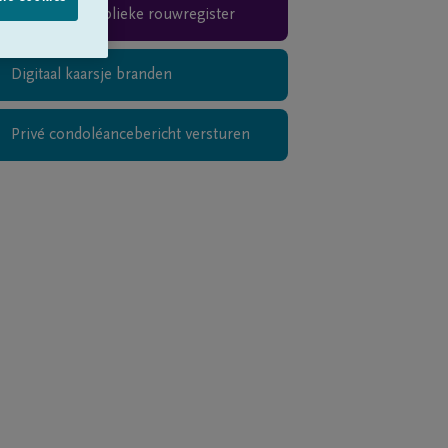
Teken het publieke rouwregister
Digitaal kaarsje branden
Privé condoléancebericht versturen