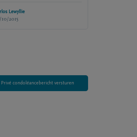
rlos Lewyllie
/10/2015
Privé condoléancebericht versturen