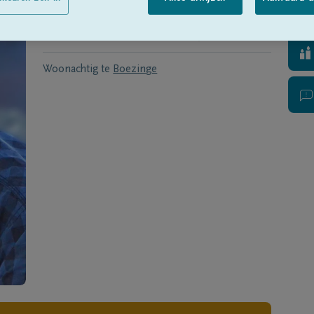
Geboren te
Ieper
op
18/09/1955
Overleden te
Ieper
op
21/10/2015
Woonachtig te
Boezinge