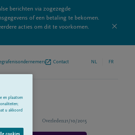
lse berichten via zogezegde
sgegevens of een betaling te bekomen.
eerdere acties om dit te voorkomen.
egrafenisondernemers
Contact
NL
FR
e en plaatsen
naliteiten;
aat u akkoord
Overleden
21/10/2015
lle cookies