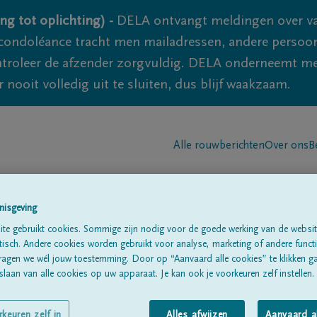
ng tot oplichting) -
DELA ontvangt meldingen over va
ondoléance tracht men mailadressen, andere persoon
controleer de afzender zorgvuldig. DELA onderneemt m
 nooit volledig uit te sluiten, dus blijf waakzaam.
Alle rouwberichten
Over ons
B
nisgeving
te gebruikt cookies. Sommige zijn nodig voor de goede werking van de websit
sch. Andere cookies worden gebruikt voor analyse, marketing of andere functio
ragen we wél jouw toestemming. Door op “Aanvaard alle cookies” te klikken g
n
laan van alle cookies op uw apparaat. Je kan ook je voorkeuren zelf instellen.
rkeuren zelf in
Alles afwijzen
Aanvaard a