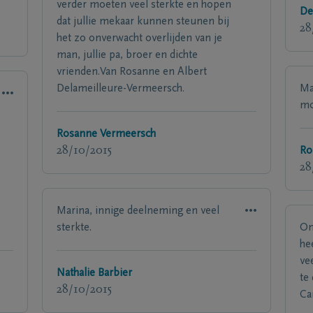
verder moeten veel sterkte en hopen
De
dat jullie mekaar kunnen steunen bij
28
het zo onverwacht overlijden van je
man, jullie pa, broer en dichte
vrienden.Van Rosanne en Albert
Delameilleure-Vermeersch.
Ma
mo
Rosanne Vermeersch
28/10/2015
Ro
28
Marina, innige deelneming en veel
sterkte.
On
he
ve
Nathalie Barbier
te
28/10/2015
Ca