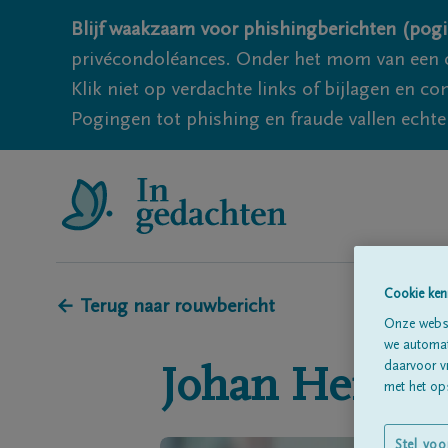
Blijf waakzaam voor phishingberichten (pogi
privécondoléances. Onder het mom van een c
Klik niet op verdachte links of bijlagen en 
Pogingen tot phishing en fraude vallen echter
Cookie ken
← Terug naar rouwbericht
Onze websi
we automati
daarvoor v
Johan
Henni
met het ops
Stel voo