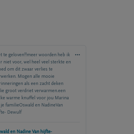
et te geloven!!meer woorden heb ik
er niet voor, wel heel veel sterkte en
ed om dit zwaar verlies te
rwerken. Mogen alle mooie
rinneringen als een zacht deken
llie groot verdriet verwarmen.een
kke warme knuffel voor jou Marina
 je familieOswald en NadineVan
jfte- Dewulf
wald en Nadine Van hijfte-