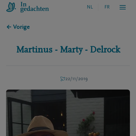
NL
FR
← Vorige
Martinus - Marty -
Delrock
22/11/2019