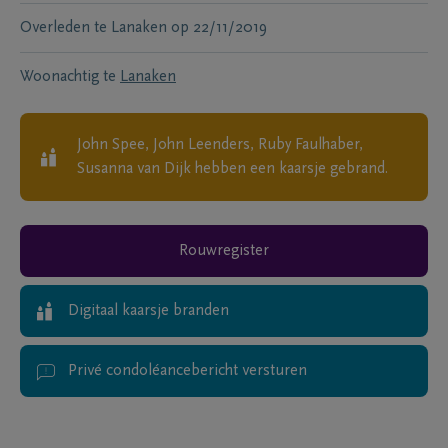
Overleden te
Lanaken
op
22/11/2019
Woonachtig te
Lanaken
John Spee, John Leenders, Ruby Faulhaber,
Susanna van Dijk
hebben een kaarsje gebrand.
Rouwregister
Digitaal kaarsje branden
Privé condoléancebericht versturen