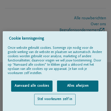
Alle rouwberichten
Over ons
Begrafenisondernemers
Contact
Cookie kennisgeving
Onze website gebruikt cookies. Sommige zijn nodig voor de
goede werking van de website en plaatsen we automatisch. Andere
Volg ons op
cookies worden gebruikt voor analyse, marketing of andere
functionaliteiten; daarvoor vragen we wél jouw toestemming. Door
op “Aanvaard alle cookies” te klikken gaat u akkoord met het
© DELA
opslaan van alle cookies op uw apparaat. Je kan ook je
voorkeuren zelf instellen.
Gebruiksvoorwaarden
Aanvaard alle cookies
Alles afwijzen
Privacyverklaring
Stel voorkeuren zelf in
Toegankelijkheidsverklaring