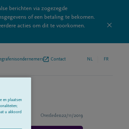
lse berichten via zogezegde
sgegevens of een betaling te bekomen.
eerdere acties om dit te voorkomen.
egrafenisondernemers
Contact
NL
FR
e en plaatsen
naliteiten;
aat u akkoord
Overleden
22/11/2019