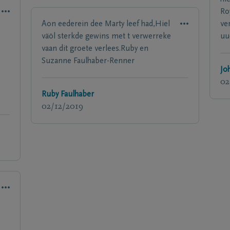
Ro
Aon eederein dee Marty leef had,Hiel
ve
väöl sterkde gewins met t verwerreke
uu
vaan dit groete verlees.Ruby en
Suzanne Faulhaber-Renner
Jo
02
Ruby Faulhaber
02/12/2019