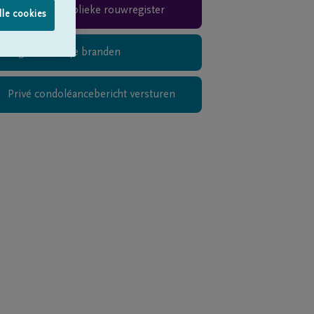
Teken het publieke rouwregister
lle cookies
Digitaal kaarsje branden
Privé condoléancebericht versturen