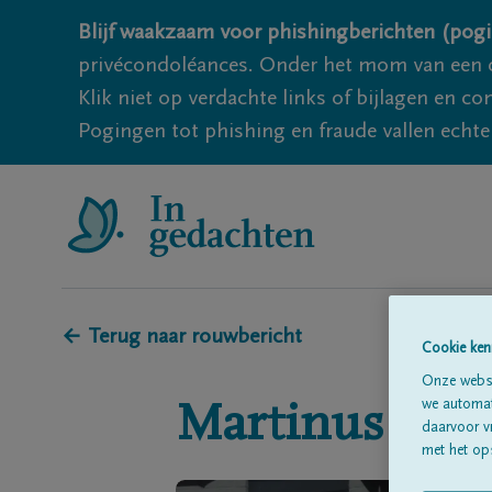
Blijf waakzaam voor phishingberichten (pogi
privécondoléances. Onder het mom van een c
Klik niet op verdachte links of bijlagen en 
Pogingen tot phishing en fraude vallen echter
← Terug naar rouwbericht
Cookie ken
Onze websi
we automati
Martinus - Ma
daarvoor v
met het ops