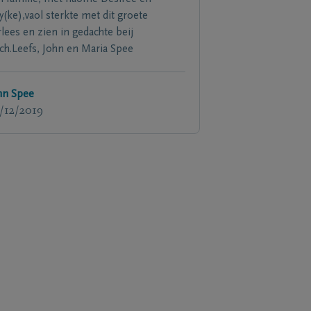
y(ke),vaol sterkte met dit groete
rlees en zien in gedachte beij
ch.Leefs, John en Maria Spee
hn Spee
/12/2019