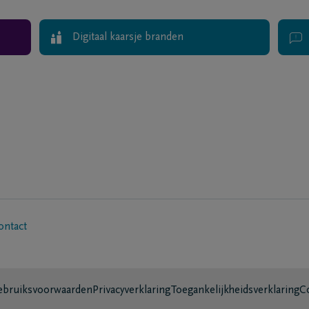
Digitaal kaarsje branden
ontact
bruiksvoorwaarden
Privacyverklaring
Toegankelijkheidsverklaring
C