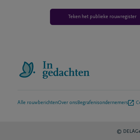
Teken het publieke rouwregister
Alle rouwberichten
Over ons
Begrafenisondernemers
C
© DELA
Ge