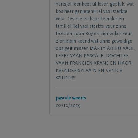
hertsjeHeer heet ut leven gepluk, wat
kos heer genietenHiel vaol sterkte
veur Desiree en haor keender en
familieHiel vaol sterkte veur znne
trots en zoon Roy en zier zeker veur
zien klein keend wat unne geweldige
opa geit missen.MARTY ADIEU VAOL
LEEFS VAAN PASCALE, DOCHTER
VAAN FRANCIEN KRANS EN HAOR
KEENDER SYLVAIN EN VENICE
WILDERS
pascale weerts
02/12/2019