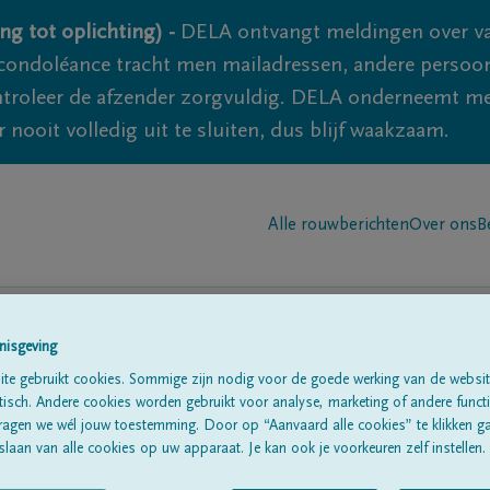
ng tot oplichting) -
DELA ontvangt meldingen over va
ondoléance tracht men mailadressen, andere persoon
controleer de afzender zorgvuldig. DELA onderneemt m
 nooit volledig uit te sluiten, dus blijf waakzaam.
Alle rouwberichten
Over ons
B
nisgeving
te gebruikt cookies. Sommige zijn nodig voor de goede werking van de websit
sch. Andere cookies worden gebruikt voor analyse, marketing of andere functio
rty -
Delrock
ragen we wél jouw toestemming. Door op “Aanvaard alle cookies” te klikken g
laan van alle cookies op uw apparaat. Je kan ook je voorkeuren zelf instellen.