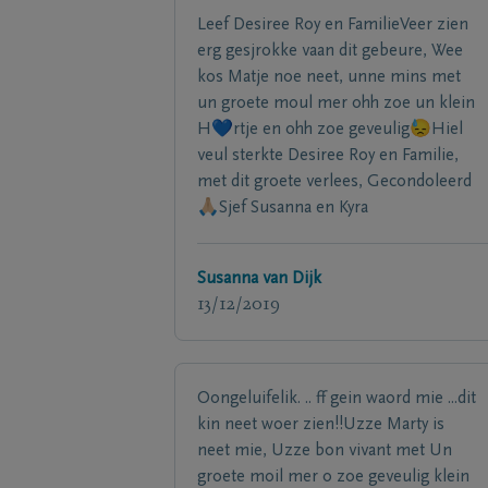
Leef Desiree Roy en FamilieVeer zien
erg gesjrokke vaan dit gebeure, Wee
kos Matje noe neet, unne mins met
un groete moul mer ohh zoe un klein
H💙rtje en ohh zoe geveulig😓Hiel
veul sterkte Desiree Roy en Familie,
met dit groete verlees, Gecondoleerd
🙏🏼Sjef Susanna en Kyra
Susanna van Dijk
13/12/2019
Oongeluifelik. .. ff gein waord mie ...dit
kin neet woer zien!!Uzze Marty is
neet mie, Uzze bon vivant met Un
groete moil mer o zoe geveulig klein