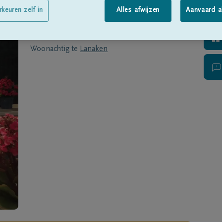
Geboren te
Lanaken
op
01/09/1960
rkeuren zelf in
Alles afwijzen
Aanvaard a
Overleden te
Lanaken
op
22/11/2019
Woonachtig te
Lanaken