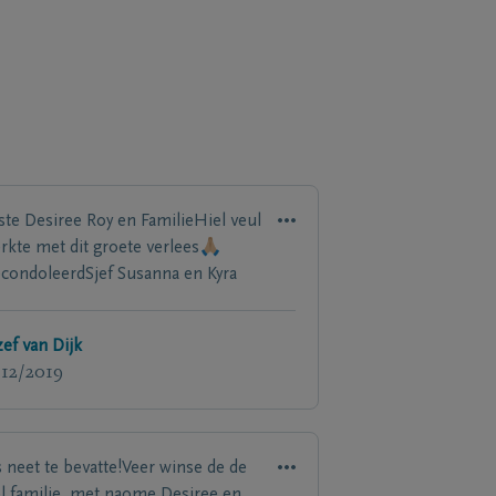
ste Desiree Roy en FamilieHiel veul
erkte met dit groete verlees🙏🏼
condoleerdSjef Susanna en Kyra
zef van Dijk
/12/2019
s neet te bevatte!Veer winse de de
el familie, met naome Desiree en