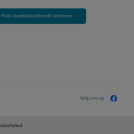
Privé condoléancebericht versturen
Volg ons op
ookiebeleid