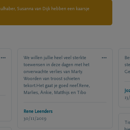
ulhaber, Susanna van Dijk
hebben een kaarsje
We willen jullie heel veel sterkte
Be
toewensen in deze dagen met het
st
onverwachte verlies van Marty.
Ge
Woorden van troost schieten
tekort.Het gaat je goed neef.Rene,
Jo
Marlies, Ankie, Matthijs en Tibo
13
Rene Leenders
30/11/2019
Ti
hi