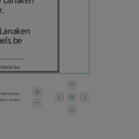
verplaatsen.
links onder.