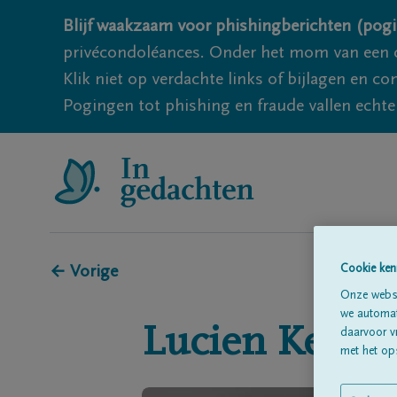
Blijf waakzaam voor phishingberichten (pogi
privécondoléances. Onder het mom van een c
Klik niet op verdachte links of bijlagen en 
Pogingen tot phishing en fraude vallen echter
Cookie ken
← Vorige
Onze websi
we automati
Lucien
Kellen
daarvoor v
met het ops