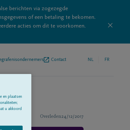
lse berichten via zogezegde
sgegevens of een betaling te bekomen.
eerdere acties om dit te voorkomen.
egrafenisondernemers
Contact
NL
FR
e en plaatsen
naliteiten;
aat u akkoord
Overleden
24/12/2017