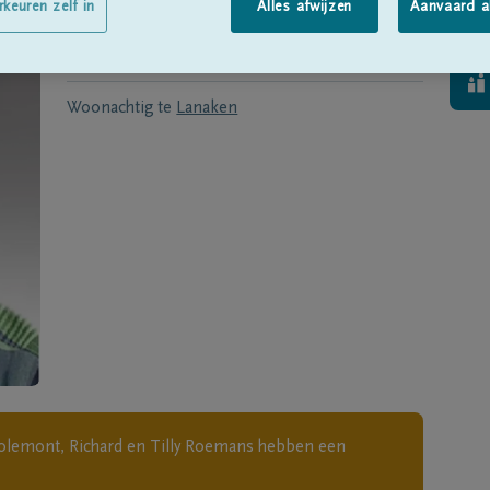
Geboren te
Lanaken
op
20/10/1939
rkeuren zelf in
Alles afwijzen
Aanvaard a
Overleden te
Genk
op
24/12/2017
Woonachtig te
Lanaken
Colemont, Richard en Tilly Roemans
hebben een