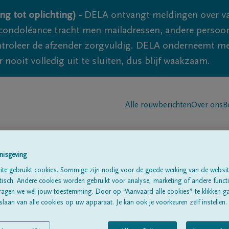
ng tot oplichting) -
DELA ontvangt meldingen over va
ondoléance tracht men mailadressen, andere persoon
controleer de afzender zorgvuldig. DELA onderneemt m
 nooit volledig uit te sluiten, dus blijf waakzaam.
Alle rouwberichten
Over ons
B
nisgeving
te gebruikt cookies. Sommige zijn nodig voor de goede werking van de websit
sch. Andere cookies worden gebruikt voor analyse, marketing of andere functio
s
ragen we wél jouw toestemming. Door op “Aanvaard alle cookies” te klikken g
laan van alle cookies op uw apparaat. Je kan ook je voorkeuren zelf instellen.