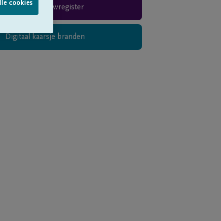
lle cookies
Rouwregister
Digitaal kaarsje branden