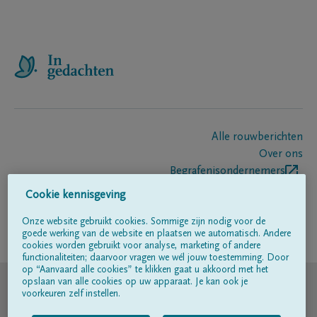
Alle rouwberichten
Over ons
Begrafenisondernemers
Contact
Cookie kennisgeving
Onze website gebruikt cookies. Sommige zijn nodig voor de
goede werking van de website en plaatsen we automatisch. Andere
Volg ons op
cookies worden gebruikt voor analyse, marketing of andere
functionaliteiten; daarvoor vragen we wél jouw toestemming. Door
op “Aanvaard alle cookies” te klikken gaat u akkoord met het
© DELA
opslaan van alle cookies op uw apparaat. Je kan ook je
voorkeuren zelf instellen.
Gebruiksvoorwaarden