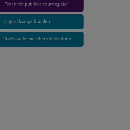
Teken het publieke rouwregister
Digitaal kaarsje branden
Privé condoléancebericht versturen