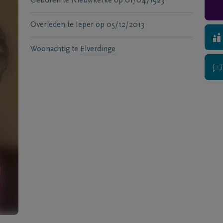
Geboren te
Nieuwkerke
op
01/04/1923
Overleden te
Ieper
op
05/12/2013
Woonachtig te
Elverdinge