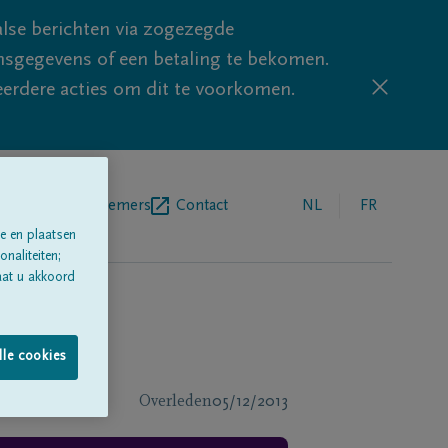
lse berichten via zogezegde
sgegevens of een betaling te bekomen.
eerdere acties om dit te voorkomen.
egrafenisondernemers
Contact
NL
FR
e en plaatsen
naliteiten;
aat u akkoord
lle cookies
Overleden
05/12/2013