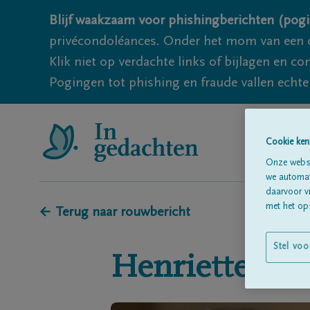
Blijf waakzaam voor phishingberichten (pogi
privécondoléances. Onder het mom van een c
Klik niet op verdachte links of bijlagen en 
Pogingen tot phishing en fraude vallen echter
Cookie ken
Onze websi
we automati
daarvoor v
met het ops
← Terug naar rouwbericht
Stel voo
Henriette
Heu