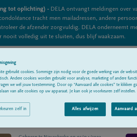
ng tot oplichting) -
DELA ontvangt meldingen over va
ondoléance tracht men mailadressen, andere persoon
controleer de afzender zorgvuldig. DELA onderneemt m
 nooit volledig uit te sluiten, dus blijf waakzaam.
Alle rouwberichten
Over ons
B
nisgeving
te gebruikt cookies. Sommige zijn nodig voor de goede werking van de websit
sch. Andere cookies worden gebruikt voor analyse, marketing of andere functio
ragen we wél jouw toestemming. Door op “Aanvaard alle cookies” te klikken g
laan van alle cookies op uw apparaat. Je kan ook je voorkeuren zelf instellen.
rkeuren zelf in
Alles afwijzen
Aanvaard a
ghebaert