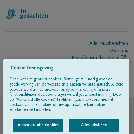
Alle rouwberichten
Over ons
Begrafenisondernemers
Contact
Cookie kennisgeving
Onze website gebruikt cookies. Sommige zijn nodig voor de
goede werking van de website en plaatsen we automatisch. Andere
Volg ons op
cookies worden gebruikt voor analyse, marketing of andere
functionaliteiten; daarvoor vragen we wél jouw toestemming. Door
op “Aanvaard alle cookies” te klikken gaat u akkoord met het
© DELA
opslaan van alle cookies op uw apparaat. Je kan ook je
voorkeuren zelf instellen.
Gebruiksvoorwaarden
Aanvaard alle cookies
Alles afwijzen
Privacyverklaring