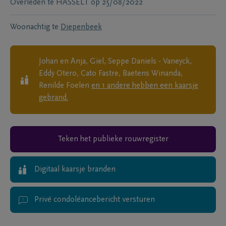
Overleden te
HASSELT
op
25/08/2022
Woonachtig te
Diepenbeek
Johan en Anja, Giel, Seppe Daniels - Vaneyck,
Eddy Otero, Cato Fastre, Baetens Winanda,
Renilde Foelen
en
1
andere
hebben een kaarsje
gebrand.
Teken het publieke rouwregister
Digitaal kaarsje branden
Privé condoléancebericht versturen