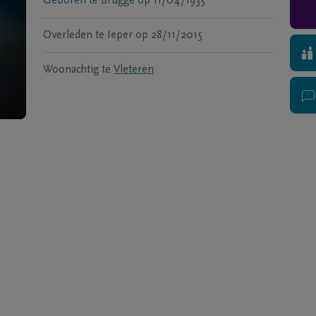
Geboren te
Brugge
op
11/04/1935
Overleden te
Ieper
op
28/11/2015
Woonachtig te
Vleteren