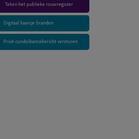
Teken het publieke rouwregister
Digitaal kaarsje branden
Privé condoléancebericht versturen