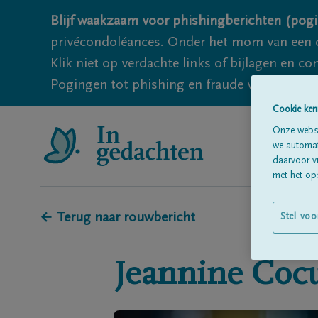
Blijf waakzaam voor phishingberichten (pogi
privécondoléances. Onder het mom van een c
Klik niet op verdachte links of bijlagen en 
Pogingen tot phishing en fraude vallen echter
Cookie ken
Onze websi
we automati
daarvoor v
met het ops
← Terug naar rouwbericht
Stel voo
Jeannine
Coc