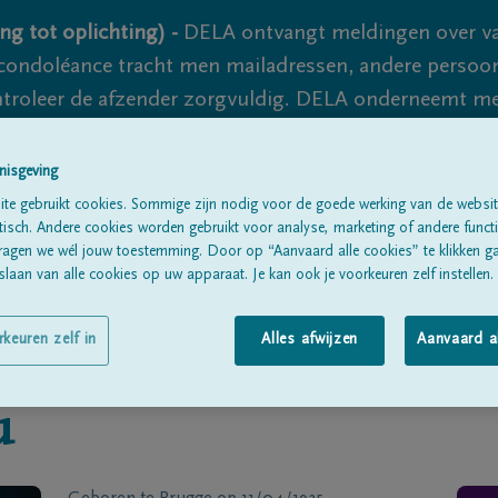
ng tot oplichting) -
DELA ontvangt meldingen over va
ondoléance tracht men mailadressen, andere persoon
controleer de afzender zorgvuldig. DELA onderneemt m
 nooit volledig uit te sluiten, dus blijf waakzaam.
nisgeving
te gebruikt cookies. Sommige zijn nodig voor de goede werking van de websit
Alle rouwberichten
Over ons
B
sch. Andere cookies worden gebruikt voor analyse, marketing of andere functio
ragen we wél jouw toestemming. Door op “Aanvaard alle cookies” te klikken g
laan van alle cookies op uw apparaat. Je kan ook je voorkeuren zelf instellen.
rkeuren zelf in
Alles afwijzen
Aanvaard a
u