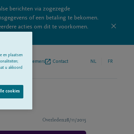
lse berichten via zogezegde
sgegevens of een betaling te bekomen.
eerdere acties om dit te voorkomen.
e en plaatsen
egrafenisondernemers
Contact
NL
FR
naliteiten;
aat u akkoord
lle cookies
Overleden
28/11/2015