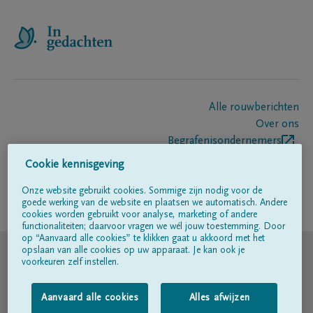
Alle rouwberichten
Over ons
Begrafenisondernemers
Contact
Cookie kennisgeving
Onze website gebruikt cookies. Sommige zijn nodig voor de
goede werking van de website en plaatsen we automatisch. Andere
Volg ons op
cookies worden gebruikt voor analyse, marketing of andere
functionaliteiten; daarvoor vragen we wél jouw toestemming. Door
op “Aanvaard alle cookies” te klikken gaat u akkoord met het
© DELA
opslaan van alle cookies op uw apparaat. Je kan ook je
voorkeuren zelf instellen.
Gebruiksvoorwaarden
Aanvaard alle cookies
Alles afwijzen